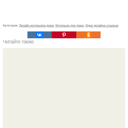
Категории:
Дизайн интерьера дома
,
Интерьер для дома
,
Идеи дизайна спальни
Читайте также
Неправильное размещение картин. 5 ошибок
размещения картин на стенах