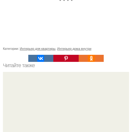
Категории:
Интерьер для квартиры
,
Интерьер дома внутри
Читайте также
Сколько сохнут обои на флизелиновой основе после
поклейки. Когда высохнет клей?