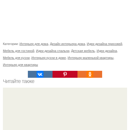
Категории:
Интерьер для дома
,
Дизайн интерьера дома
,
Идеи дизайна прихожей
,
Мебель для гостиной
,
Идеи дизайна спальни
,
Детская мебель
,
Идеи дизайна
,
Мебель для кухни
,
Интерьер кухни в доме
,
Интерьер маленькой квартиры
,
Интерьер для квартиры
Читайте также