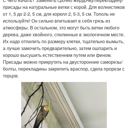
С чего начать? Заменить срочно жердочку/перекладину/
присады на натуральные ветки с корой. Для волнистиков
от 1, 5 до 2-2, 5 см, для корелл 2, 5-3, 5 см. Тополь не
используйте! Он сильно впитывает в себя грязь из
атмосферы. В остальном, это могут быть ветки любого
дерева, даже хвойного, спилинные в экологичном месте.
Их надо отпилить по размеру клетки, тщательно вымыть,
а лучше замочить предварительно, затем ошпарить и
хорошо высушить естественнвм путем или феном.
Присады можно прикрутить на двусторонние саморезы/
болты, перекладины закрепить враспор, сдела прорези с
торцов.