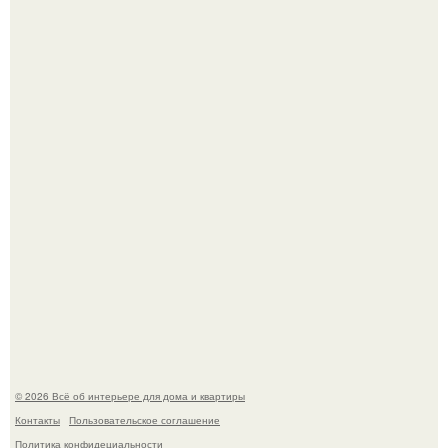
Опишите интерьер кухни в 2-3 словах.
Стало интересно поучаствовать в этом флешмобе -
Artvsartist, хоть он не совсем про рукоделие, а больше
про живопись, рисунок.
© 2026 Всё об интерьере для дома и квартиры
Контакты
Пользовательское соглашение
Политика конфидециальности