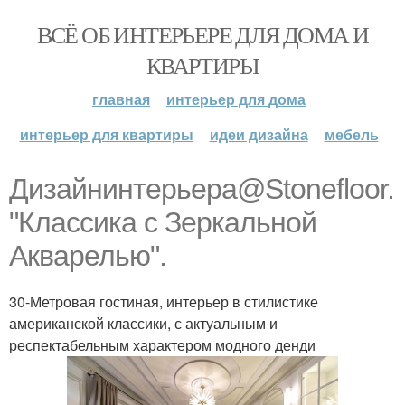
ВСЁ ОБ ИНТЕРЬЕРЕ ДЛЯ ДОМА И
КВАРТИРЫ
главная
интерьер для дома
интерьер для квартиры
идеи дизайна
мебель
Дизайнинтерьера@Stonefloor.
"Классика с Зеркальной
Акварелью".
30-Метровая гостиная, интерьер в стилистике
американской классики, с актуальным и
респектабельным характером модного денди