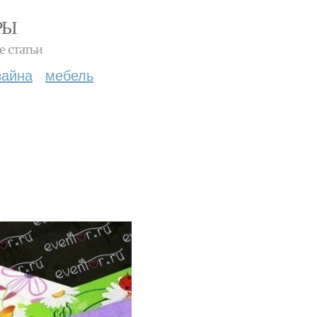
РЫ
е статьи
зайна
мебель