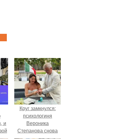
Круг замкнулся:
о
психологиня
, и
Вероника
зой
Степанова снова
ы.
вышла замуж за