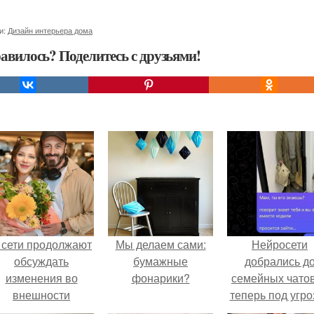
и:
Дизайн интерьера дома
авилось? Поделитесь с друзьями!
 сети продолжают
Мы делаем сами:
Нейросети
обсуждать
бумажные
добрались д
изменения во
фонарики?
семейных чатов
внешности
теперь под угро
актрисы.
мамины нерв