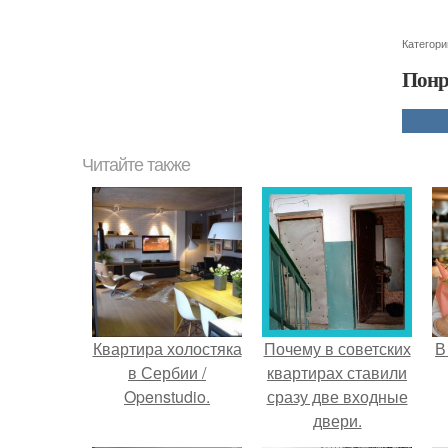
Категори
Понр
Читайте также
Квартира холостяка
Почему в советских
В
в Сербии /
квартирах ставили
Openstudio.
сразу две входные
двери.