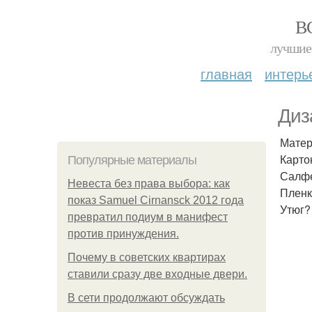
В
лучшие 
главная
интерь
Диз
Матер
Карто
Популярные материалы
Салфе
Невеста без права выбора: как
Пленк
показ Samuel Cirnansck 2012 года
Утюг?
превратил подиум в манифест
против принуждения.
Почему в советских квартирах
ставили сразу две входные двери.
В сети продолжают обсуждать