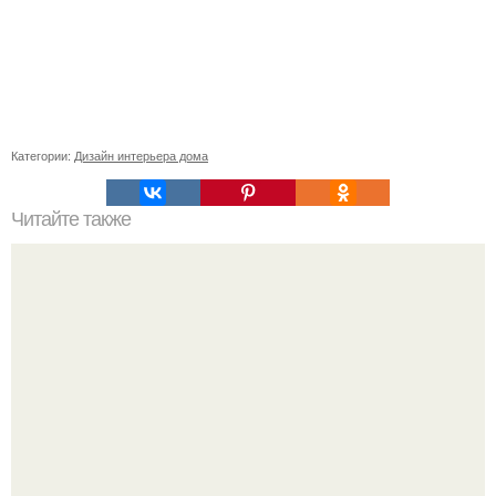
Категории:
Дизайн интерьера дома
Читайте также
Резьба по дереву в стиле барокко. Резьба по дереву:
стилистические направления и характерные узоры.