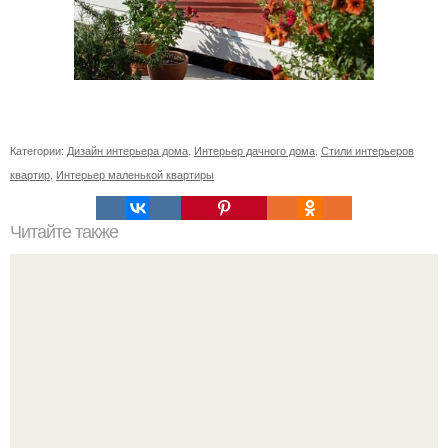
Категории:
Дизайн интерьера дома
,
Интерьер дачного дома
,
Стили интерьеров
квартир
,
Интерьер маленькой квартиры
Читайте также
Ваза из бутылки. Приступаем к уроку