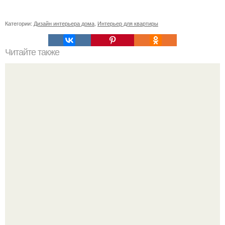
Категории:
Дизайн интерьера дома
,
Интерьер для квартиры
Читайте также
Полезно знать. Лемезит - высокопрочный и плохо
истираемый натуральный камень.