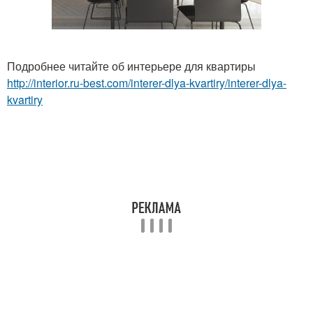
Подробнее читайте об интерьере для квартиры
http://interior.ru-best.com/interer-dlya-kvartiry/interer-dlya-
kvartiry