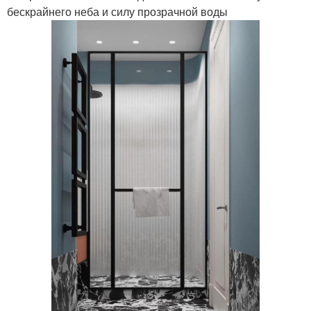
бескрайнего неба и силу прозрачной воды