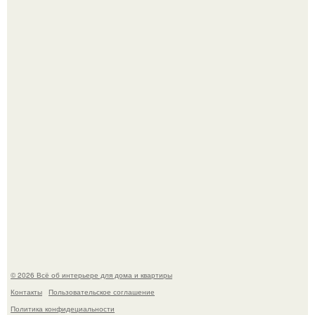
Откуда у дизайнера так много идей?
Дримскроллинг - новый формат мечтательности.
© 2026 Всё об интерьере для дома и квартиры
Контакты
Пользовательское соглашение
Политика конфидециальности