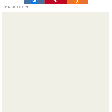
Читайте также
Значение картина с волками. В том случае, если вы
любите вышивать, то наверняка задумывались о том,
что означает та или иная вышитая вами картина.