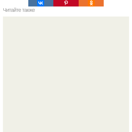
Читайте также
Ваза из бутылки. Приступаем к уроку
Культурный код. Можно сделать красивый интерьер
практически где угодно.