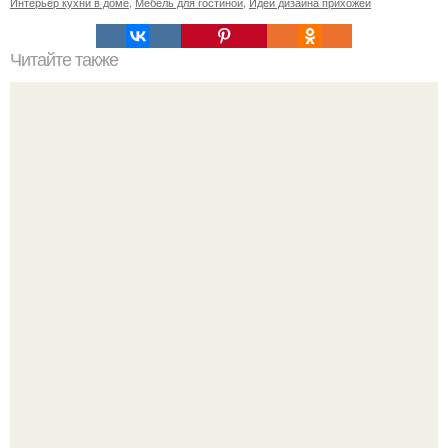
Интерьер кухни в доме
,
Мебель для гостиной
,
Идеи дизайна прихожей
Читайте также
Маленькая ванная комнат 3. 5 кв.
Дизайн малометражной студии 21, 1 м 2 (24, 9 м 2 с