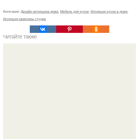
Категории:
Дизайн интерьера дома
,
Мебель для кухни
,
Интерьер кухни в доме
,
Интерьер квартиры студии
Читайте также
Значение картина с волками. В том случае, если вы
любите вышивать, то наверняка задумывались о том,
что означает та или иная вышитая вами картина.