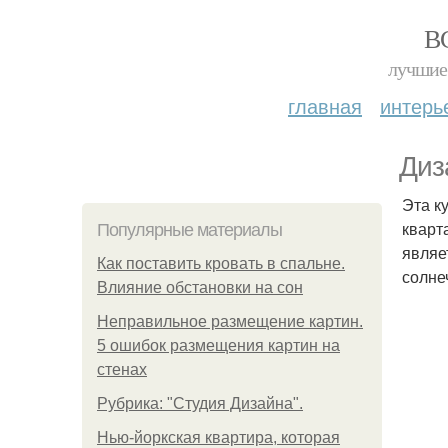
В
лучшие 
главная
интерь
Диз
Эта к
кварт
Популярные материалы
являе
Как поставить кровать в спальне.
солне
Влияние обстановки на сон
Неправильное размещение картин.
5 ошибок размещения картин на
стенах
Рубрика: "Студия Дизайна".
Нью-йоркская квартира, которая