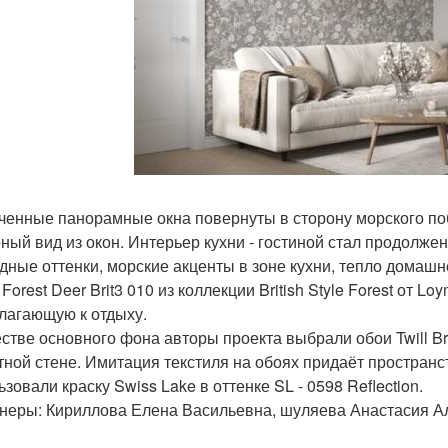
ченные панорамные окна повернуты в сторону морского побе
ный вид из окон. Интерьер кухни - гостиной стал продол
дные оттенки, морские акценты в зоне кухни, тепло домашн
Forest Deer Brit3 010 из коллекции British Style Forest от 
лагающую к отдыху.
естве основного фона авторы проекта выбрали обои Twill Brit
тной стене. Имитация текстиля на обоях придаёт пространс
зовали краску Swiss Lake в оттенке SL - 0598 Reflection.
неры: Кириллова Елена Васильевна, шуляева Анастасия Ал