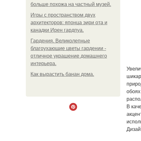
больше похожа на частный музей.
Игры с пространством двух
архитекторов: японца эири ота и
канадки Ирен гардпуа.
Гардения. Великолепные
благоухающие цветы гардении -
отличное украшение домашнего
интерьера.
Увели
Как вырастить банан дома.
шикар
приро
обоях 
распо
В кач
акцен
исполь
Дизай