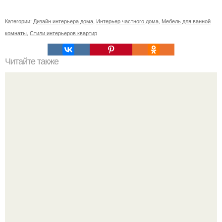
Категории:
Дизайн интерьера дома
,
Интерьер частного дома
,
Мебель для ванной
комнаты
,
Стили интерьеров квартир
Читайте также
Резьба по дереву в стиле барокко. Резьба по дереву:
стилистические направления и характерные узоры.