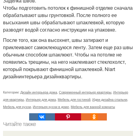
Заделка швов.
Чтобы подготовить потолок к финишной отделке сначала
обрабатывают швы грунтовкой. После полного ее
высыхания швы обрабатывают шпаклевкой, которую
разводят водой согласно инструкции на упаковке.
После того, как она высохнет, швы затирают и
приклеивают самоклеющуюся ленту. Затем еще раз швы
обычным способом шпаклюют. Чтобы на потолке не
появились трещины, на него наклеивают стеклохолст,
который покрывают финишной шпаклевкой. Niart
дизайнинтерьера дизайнквартиры.
Категории:
Дизайн интерьера дома
,
Современный интерьер квартиры
,
Интерьер
для квартиры
,
Интерьер для дома
,
Мебель для гостиной
,
Идеи дизайна спальни
,
Мебель для кухни
,
Интерьер кухни в доме
,
Мебель для ванной комнаты
Читайте также