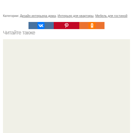
Категории:
Дизайн интерьера дома
,
Интерьер для квартиры
,
Мебель для гостиной
Читайте также
* как сделать дом более уютным *.