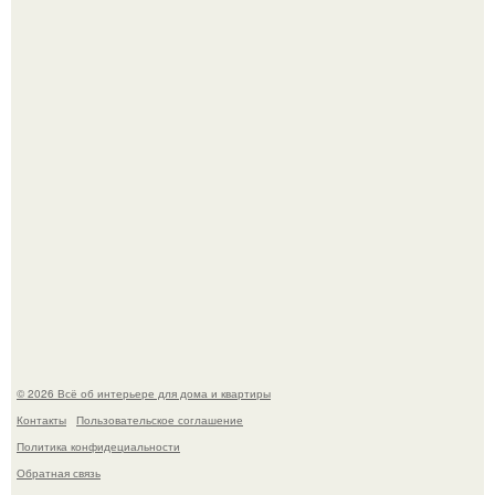
Невеста без права выбора: как показ Samuel Cirnansck
2012 года превратил подиум в манифест против
принуждения.
Сокровища из Hoff.
© 2026 Всё об интерьере для дома и квартиры
Контакты
Пользовательское соглашение
Политика конфидециальности
Обратная связь