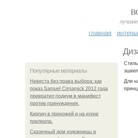
В
лучшие 
главная
интерь
Диз
Стиль
эшвел
Популярные материалы
Для н
Невеста без права выбора: как
принц
показ Samuel Cirnansck 2012 года
превратил подиум в манифест
против принуждения.
Кирпич в прихожей и на кухне
поклеила.
Сказочный дом художницы в