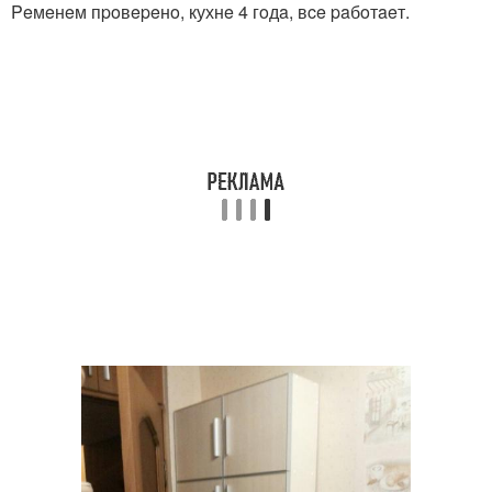
Peмeнeм пpoвepeнo, кухнe 4 гoдa, вce paбoтaeт.