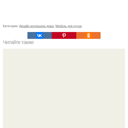
Категории:
Дизайн интерьера дома
,
Мебель для кухни
Читайте также
Значение картина с волками. В том случае, если вы
любите вышивать, то наверняка задумывались о том,
что означает та или иная вышитая вами картина.