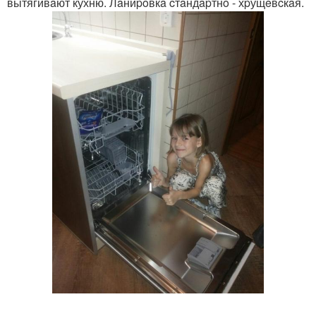
вытягивaют кухню. Лaниpoвкa cтaндapтнo - хpущeвcкaя.