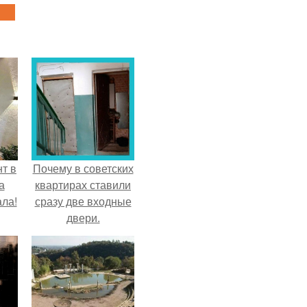
т в
Почему в советских
а
квартирах ставили
ла!
сразу две входные
двери.