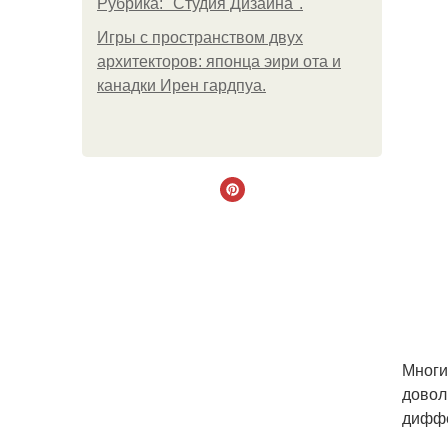
Рубрика: "Студия Дизайна".
Игры с пространством двух
архитекторов: японца эири ота и
канадки Ирен гардпуа.
Многи
довол
диффе