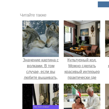
Читайте также
Значение картина с
Культурный код.
волками. В том
Можно сделать
случае, если вы
красивый интерьер
любите вышивать,
практически где
то наверняка
угодно.
задумывались о
том, что означает та
или иная вышитая
вами картина.