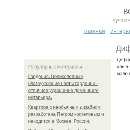
В
лучшие 
главная
интерь
Диф
Диффе
или в
Популярные материалы
мало 
Гардения. Великолепные
благоухающие цветы гардении -
отличное украшение домашнего
интерьера.
Квартира с необычным дизайном
разработана Петром костеловым и
находится в Москве, Россия.