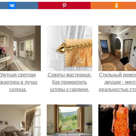
Уютная светлая
Советы мастерице.
Стильный ремон
квартира в лучах
Как прикрепить
двушке - мечт
солнца.
шторы к гардине.
реальностью ста