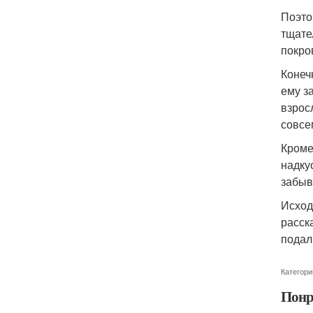
Поэто
тщате
покро
Конеч
ему з
взрос
совсе
Кроме
надку
забыв
Исход
расск
подал
Категори
Понр