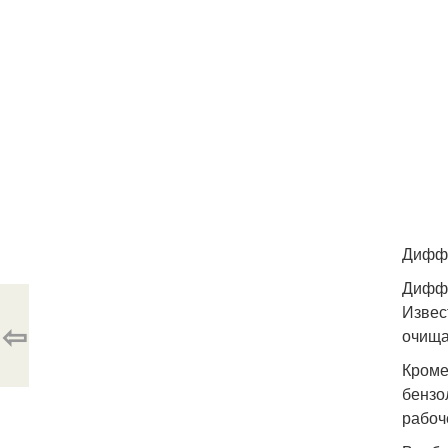
Диффе
Диффе
Извес
⇦
очища
Кроме
бензо
рабоч