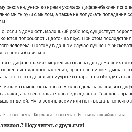
му рекомендуется во время ухода за диффенбахией исполь
льно мыть руки с мылом, а также не допускать попадания с
вы.
но, если в доме есть маленький ребенок, существует веро
ахочется попробовать цветок на вкус. При этом последствия
лого человека. Поэтому в данном случае лучше не рисковат
м от него избавиться.
 того, диффенбахия смертельна опасна для домашних пито
сившее лист данного растения, просто не сможет дышать из-
ать, что кошки довольно мудрые и стараются обходить опас
я из всего выше сказанного, можно сделать вывод, что дифф
азывают, а вот её польза явно недооценена. Главное - пра
ьше от детей. Ну, а верить всему или нет - решать, конечн
и:
Интерьер для дома
,
Красивые интерьеры домов
,
Интерьер маленькой квартиры
авилось? Поделитесь с друзьями!