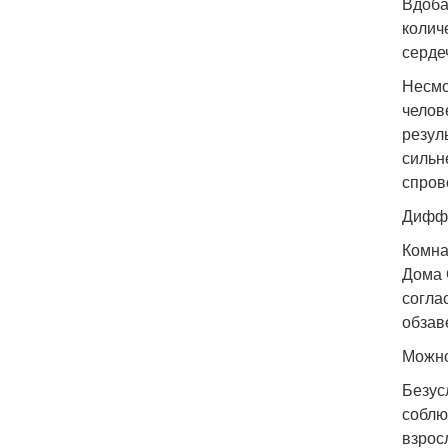
Вдоба
колич
серде
Несмо
челов
резул
сильн
спров
Диффе
Комна
Дома 
согла
обзав
Можно
Безус
соблю
взрос