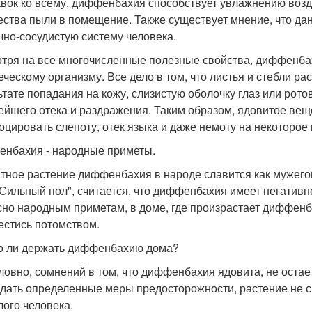
вок ко всему, диффенбахия способствует увлажнению возд
ества пыли в помещение. Также существует мнение, что да
чно-сосудистую систему человека.
тря на все многочисленные полезные свойства, диффенба
еческому организму. Все дело в том, что листья и стебли р
ьтате попадания на кожу, слизистую оболочку глаз или рот
ейшего отека и раздражения. Таким образом, ядовитое вещ
оцировать слепоту, отек языка и даже немоту на некоторое
нбахия - народные приметы.
тное растение диффенбахия в народе славится как мужегон.
Сильный пол", считается, что диффенбахия имеет негативно
сно народным приметам, в доме, где произрастает диффенб
естись потомством.
 ли держать диффенбахию дома?
ловно, сомнений в том, что диффенбахия ядовита, не остае
дать определенные меры предосторожности, растение не 
лого человека.