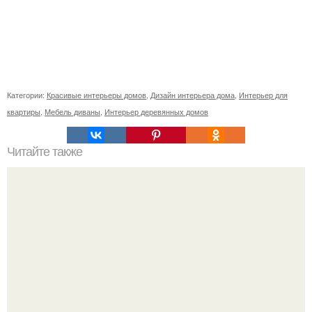
Категории:
Красивые интерьеры домов
,
Дизайн интерьера дома
,
Интерьер для
квартиры
,
Мебель диваны
,
Интерьер деревянных домов
Читайте также
Как приготовить гипс для заливки форм. Как разводить
гипс: Все о приготовлении идеального раствора