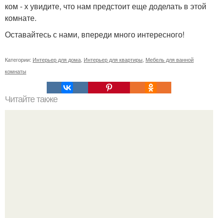
ком - х увидите, что нам предстоит еще доделать в этой
комнате.
Оставайтесь с нами, впереди много интересного!
Категории:
Интерьер для дома
,
Интерьер для квартиры
,
Мебель для ванной
комнаты
Читайте также
Как поставить кровать в спальне. Влияние обстановки на
сон