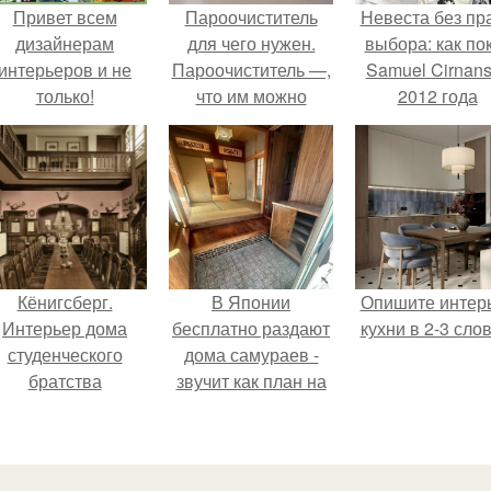
Привет всем
Пароочиститель
Невеста без пр
дизайнерам
для чего нужен.
выбора: как по
интерьеров и не
Пароочиститель —,
Samuel Cirnan
только!
что им можно
2012 года
делать?
превратил под
в манифест про
принуждения
Кёнигсберг.
В Японии
Опишите интер
Интерьер дома
бесплатно раздают
кухни в 2-3 слов
студенческого
дома самураев -
братства
звучит как план на
"Германия".
новую жизнь.