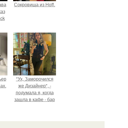
ава
Сокровища из Hoff.
каз
sck
иум
тив
.
ьер
"Ух, Заморочился
ах.
же Дизайнер", -
подумала я, когда
зашла в кафе - бар
"слезы березы".