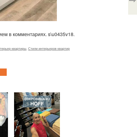
ием в комментариях. s\u0435v18.
терьер квартиры
,
Стили интерьеров квартир