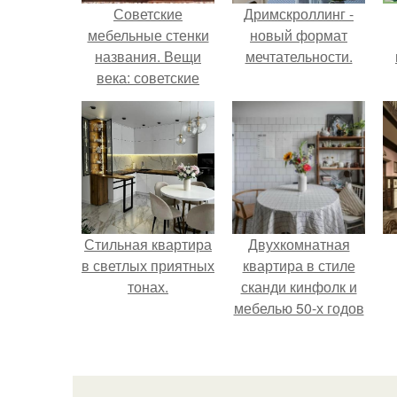
Советские
Дримскроллинг -
мебельные стенки
новый формат
названия. Вещи
мечтательности.
века: советские
стенки 80-х.
Стильная квартира
Двухкомнатная
в светлых приятных
квартира в стиле
тонах.
сканди кинфолк и
мебелью 50-х годов
в высотке на
котельнической.