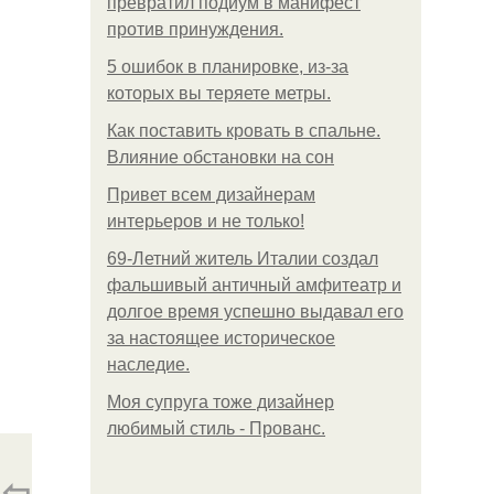
превратил подиум в манифест
против принуждения.
5 ошибок в планировке, из-за
которых вы теряете метры.
Как поставить кровать в спальне.
Влияние обстановки на сон
Привет всем дизайнерам
интерьеров и не только!
69-Летний житель Италии создал
фальшивый античный амфитеатр и
долгое время успешно выдавал его
за настоящее историческое
наследие.
Моя супруга тоже дизайнер
любимый стиль - Прованс.
⇦