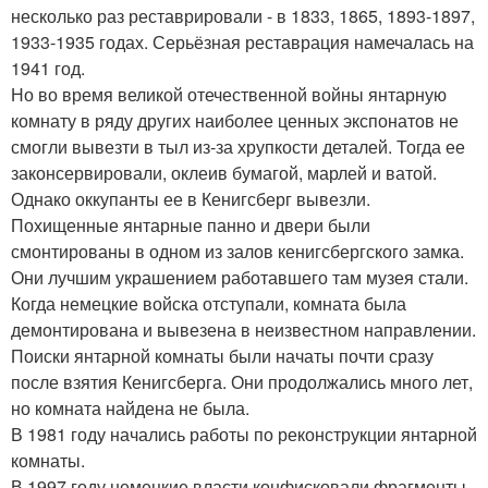
несколько раз реставрировали - в 1833, 1865, 1893-1897,
1933-1935 годах. Серьёзная реставрация намечалась на
1941 год.
Но во время великой отечественной войны янтарную
комнату в ряду других наиболее ценных экспонатов не
смогли вывезти в тыл из-за хрупкости деталей. Тогда ее
законсервировали, оклеив бумагой, марлей и ватой.
Однако оккупанты ее в Кенигсберг вывезли.
Похищенные янтарные панно и двери были
смонтированы в одном из залов кенигсбергского замка.
Они лучшим украшением работавшего там музея стали.
Когда немецкие войска отступали, комната была
демонтирована и вывезена в неизвестном направлении.
Поиски янтарной комнаты были начаты почти сразу
после взятия Кенигсберга. Они продолжались много лет,
но комната найдена не была.
В 1981 году начались работы по реконструкции янтарной
комнаты.
В 1997 году немецкие власти конфисковали фрагменты