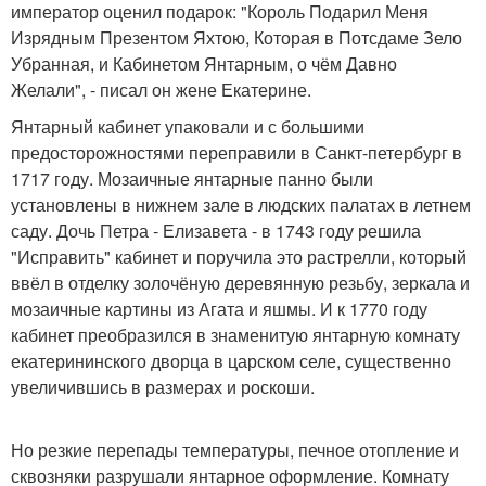
император оценил подарок: "Король Подарил Меня
Изрядным Презентом Яхтою, Которая в Потсдаме Зело
Убранная, и Кабинетом Янтарным, о чём Давно
Желали", - писал он жене Екатерине.
Янтарный кабинет упаковали и с большими
предосторожностями переправили в Санкт-петербург в
1717 году. Мозаичные янтарные панно были
установлены в нижнем зале в людских палатах в летнем
саду. Дочь Петра - Елизавета - в 1743 году решила
"Исправить" кабинет и поручила это растрелли, который
ввёл в отделку золочёную деревянную резьбу, зеркала и
мозаичные картины из Агата и яшмы. И к 1770 году
кабинет преобразился в знаменитую янтарную комнату
екатерининского дворца в царском селе, существенно
увеличившись в размерах и роскоши.
Но резкие перепады температуры, печное отопление и
сквозняки разрушали янтарное оформление. Комнату