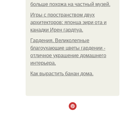
больше похожа на частный музей.
Игры с пространством двух
архитекторов: японца эири ота и
канадки Ирен гардпуа.
Гардения. Великолепные
благоухающие цветы гардении -
отличное украшение домашнего
интерьера.
Как вырастить банан дома.