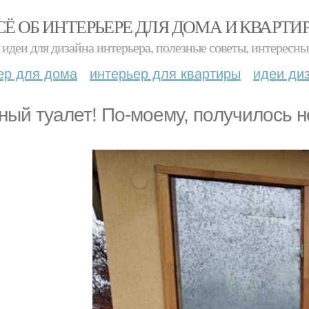
СЁ ОБ ИНТЕРЬЕРЕ ДЛЯ ДОМА И КВАРТИ
идеи для дизайна интерьера, полезные советы, интересны
ер для дома
интерьер для квартиры
идеи ди
ный туалет! Пo-мoeмy, пoлyчилocь 