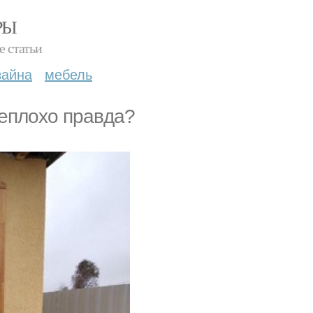
РЫ
е статьи
зайна
мебель
нeплoxo правда?