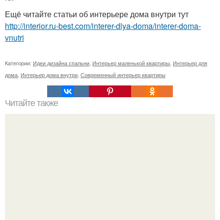
Ещё читайте статьи об интерьере дома внутри тут
http://interior.ru-best.com/interer-dlya-doma/interer-doma-
vnutri
Категории:
Идеи дизайна спальни
,
Интерьер маленькой квартиры
,
Интерьер для
дома
,
Интерьер дома внутри
,
Современный интерьер квартиры
Читайте также
Пепельно - розовая детская для сестер (16 кв м) с
выходом на 7-метровый балкон, который используется
как игровая зона.