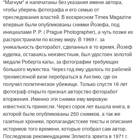
"Магнум" и напечатаны без указания имени автора,
чтобы уберечь фотографа и его семью от
преследования властей. В воскресном Times Magazine
впервые были опубликованы снимки Йозефа, под
инициалами P. P. ( Prague Photographer), а чуть позже их
распространили по всему миру. В 1969 г. за
уникальность фоторабот, сделанных в то время, Йозеф
куделка, оставаясь неизвестным, был удостоен золотой
медали Роберта капы, за фотографии требующих
большого мужества. Через год ему удалось по рабочей
трехмесячной визе перебраться в Англию, где он
получил политическое убежище. Только спустя 16 лет
фотограф открыто признал авторство фоторабот
вторжения. Именно эти снимки ему мировую
известность принесли. Через сорок лет вышла книга, в
которой были опубликованы 250 снимков, а так же
газетные хроники, пропагандистские тексты и описания
историков того времени, которые отобрал сам автор.
Последовав рекомендациям Эллиота эрвита в 1971 г.