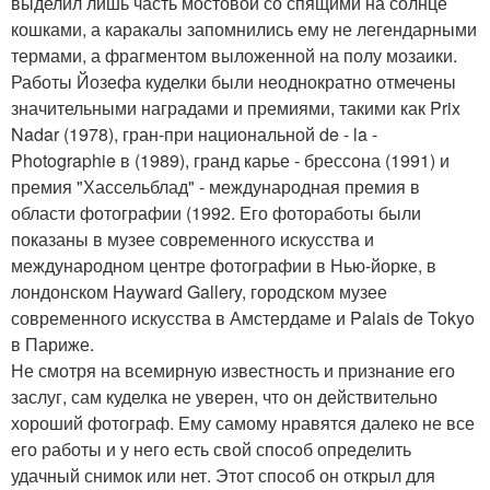
выделил лишь часть мостовой со спящими на солнце
кошками, а каракалы запомнились ему не легендарными
термами, а фрагментом выложенной на полу мозаики.
Работы Йозефа куделки были неоднократно отмечены
значительными наградами и премиями, такими как Prix
Nadar (1978), гран-при национальной de - la -
Photographie в (1989), гранд карье - брессона (1991) и
премия "Хассельблад" - международная премия в
области фотографии (1992. Его фотоработы были
показаны в музее современного искусства и
международном центре фотографии в Нью-йорке, в
лондонском Hayward Gallery, городском музее
современного искусства в Амстердаме и Palais de Tokyo
в Париже.
Не смотря на всемирную известность и признание его
заслуг, сам куделка не уверен, что он действительно
хороший фотограф. Ему самому нравятся далеко не все
его работы и у него есть свой способ определить
удачный снимок или нет. Этот способ он открыл для