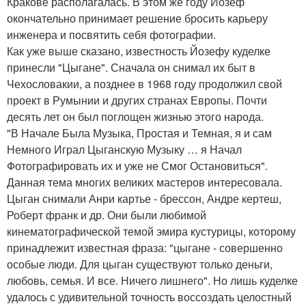
Кракове располагалась. В этом же году Йозеф
окончательно принимает решение бросить карьеру
инженера и посвятить себя фотографии.
Как уже выше сказано, известность Йозефу куделке
принесли "Цыгане". Сначала он снимал их быт в
Чехословакии, а позднее в 1968 году продолжил свой
проект в Румынии и других странах Европы. Почти
десять лет он был поглощен жизнью этого народа.
"В Начале Была Музыка, Простая и Темная, я и сам
Немного Играл Цыганскую Музыку … я Начал
Фотографировать их и уже не Смог Остановиться".
Данная тема многих великих мастеров интересовала.
Цыган снимали Анри картье - брессон, Андре кертеш,
Роберт франк и др. Они были любимой
кинематографической темой эмира кустурицы, которому
принадлежит известная фраза: "цыгане - совершенно
особые люди. Для цыган существуют только деньги,
любовь, семья. И все. Ничего лишнего". Но лишь куделке
удалось с удивительной точность воссоздать целостный