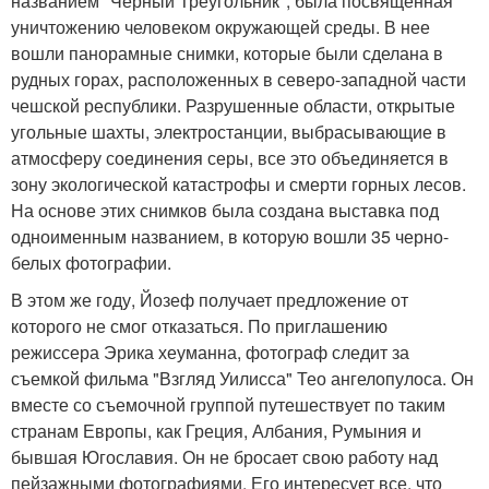
названием "Черный Треугольник", была посвященная
уничтожению человеком окружающей среды. В нее
вошли панорамные снимки, которые были сделана в
рудных горах, расположенных в северо-западной части
чешской республики. Разрушенные области, открытые
угольные шахты, электростанции, выбрасывающие в
атмосферу соединения серы, все это объединяется в
зону экологической катастрофы и смерти горных лесов.
На основе этих снимков была создана выставка под
одноименным названием, в которую вошли 35 черно-
белых фотографии.
В этом же году, Йозеф получает предложение от
которого не смог отказаться. По приглашению
режиссера Эрика хеуманна, фотограф следит за
съемкой фильма "Взгляд Уилисса" Тео ангелопулоса. Он
вместе со съемочной группой путешествует по таким
странам Европы, как Греция, Албания, Румыния и
бывшая Югославия. Он не бросает свою работу над
пейзажными фотографиями. Его интересует все, что