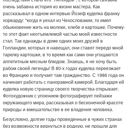
очень забавна история из жизни мастера. Как
рассказывал в одном интервью Йозеф куделка франку
хорварду: "когда я уехал из Чехословакии, то имел
обыкновение жить на молоке, хлебе и картошке. Почему-
то этот факт неотъемлемой частью моей известности
стал. Так однажды в доме одних моих друзей в
Голландии, которых я навещал, они ставят передо мной
тарелку картошки, в то время как сами они угощаются
аппетитным мясным блюдом. Знаешь, я не хочу быть
рабом своей легенды! В 80-х годах куделка переезжает
во Францию и получает там гражданство. С 1986 года он
начинает работать с панорамной камерой. Благодаря ей
куделка новую страницу своего творчества открывает.
Фотохудожник с упоением фотографирует пейзажи
окружающего мира, рассказывая о бесконечной красоте
природы и вмешательстве в ее владения человека.
Безусловно, долгие годы проведенные в чужих странах
без возможности вернуться в родную, не прошли для