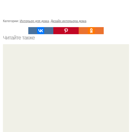
Категории:
Интерьер для дома
,
Дизайн интерьера дома
Читайте также
Сколько сохнут обои на флизелиновой основе после
поклейки. Когда высохнет клей?