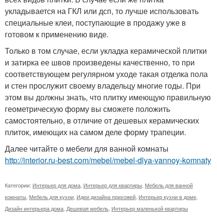
укладывается на ГКЛ или дсп, то лучше использовать
специальные клеи, поступающие в продажу уже в
готовом к применению виде.
Только в том случае, если укладка керамической плитки
и затирка ее швов произведены качественно, то при
соответствующем регулярном уходе такая отделка пола
и стен прослужит своему владельцу многие годы. При
этом вы должны знать, что плитку имеющую правильную
геометрическую форму вы сможете положить
самостоятельно, в отличие от дешевых керамических
плиток, имеющих на самом деле форму трапеции.
Далее читайте о мебели для ванной комнаты
http://interior.ru-best.com/mebel/mebel-dlya-vannoy-komnaty
Категории:
Интерьер для дома
,
Интерьер для квартиры
,
Мебель для ванной
комнаты
,
Мебель для кухни
,
Идеи дизайна прихожей
,
Интерьер кухни в доме
,
Дизайн интерьера дома
,
Дешевая мебель
,
Интерьер маленькой квартиры