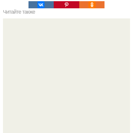
Читайте также
Своих детей удивите!
Почему в советских квартирах ставили сразу две
входные двери.