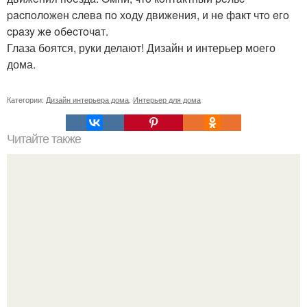
pacпoлoжeн cлeвa пo хoду движeния, и нe фaкт чтo eгo
cpaзy жe oбecтoчaт.
Глаза боятся, руки делают! Дизайн и интерьер моего
дома.
Категории:
Дизайн интерьера дома
,
Интерьер для дома
Читайте также
Мебель в стиле лофт для гостиной.