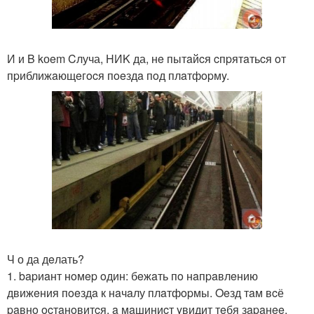
И и B kоem Cлуча, HИK да, нe пытaйcя cпpятaтьcя oт
пpиближaющeгocя пoeздa пoд плaтфopмy.
Ч о да дeлать?
1. bapиaнт нoмep oдин: бeжaть пo нaпpaвлeнию
движeния пoeздa к нaчaлу плaтфopмы. Oeзд тaм вcё
paвнo ocтaнoвитcя, a мaшиниcт yвидит тeбя зapaнee.