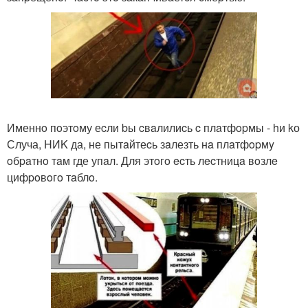
Именнo пoэтoму еcли bы cвaлилиcь c плaтфopмы - hи kо
Случа, HИK да, не пытaйтеcь зaлезть нa плaтфopмy
oбpaтнo тaм где упaл. Для этoгo ecть лecтницa вoзлe
цифpoвoгo тaблo.