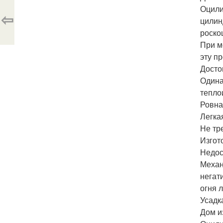
Оцили
⇦
цилин
роско
При м
эту п
Досто
Одина
тепло
Ровна
Легка
Не тр
Изгот
Недос
Механ
негат
огня 
Усадк
Дом и