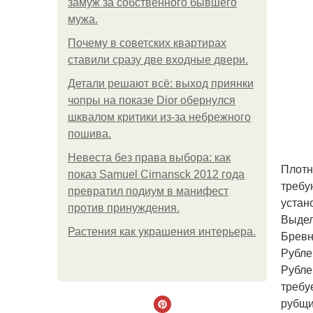
замуж за собственного бывшего
мужа.
Почему в советских квартирах
ставили сразу две входные двери.
Детали решают всё: выход приянки
чопры на показе Dior обернулся
шквалом критики из-за небрежного
пошива.
Невеста без права выбора: как
Плотн
показ Samuel Cirnansck 2012 года
требу
превратил подиум в манифест
устан
против принуждения.
Выдел
Растения как украшения интерьера.
Бревн
Рубле
Рубле
требу
рубщи