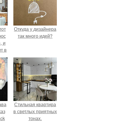
тот
Откуда у дизайнера
рос
так много идей?
, и
ет в
тме
з
его
ава
Стильная квартира
каз
в светлых приятных
sck
тонах.