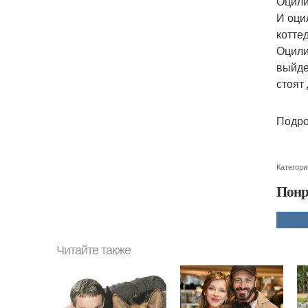
Оцили
И оци
котте
Оцили
выйде
стоят
Подро
Категори
Понр
Читайте также