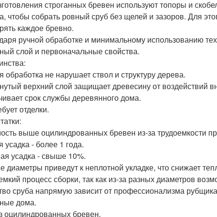
зготовления строганных бревен используют топоры и скобе
а, чтобы собрать ровный сруб без щелей и зазоров. Для эт
рять каждое бревно.
даря ручной обработке и минимальному использованию тех
ный слой и первоначальные свойства.
инства:
я обработка не нарушает ствол и структуру дерева.
нутый верхний слой защищает древесину от воздействий в
чивает срок службы деревянного дома.
ебует отделки.
татки:
ость выше оцилиндрованных бревен из-за трудоемкости пр
 усадка - более 1 года.
ая усадка - свыше 10%.
е диаметры приведут к неплотной укладке, что снижает те
емкий процесс сборки, так как из-за разных диаметров воз
тво сруба напрямую зависит от профессионализма рубщика
ные дома.
з оцилиндрованных бревен.