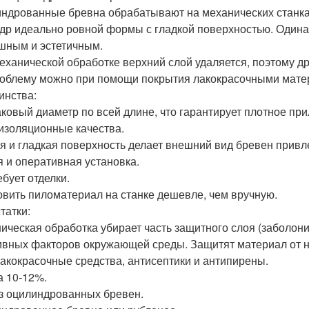
ндрованные бревна обрабатывают на механических станках
др идеально ровной формы с гладкой поверхностью. Одина
шным и эстетичным.
еханической обработке верхний слой удаляется, поэтому д
роблему можно при помощи покрытия лакокрасочными мате
инства:
ковый диаметр по всей длине, что гарантирует плотное при
изоляционные качества.
я и гладкая поверхность делает внешний вид бревен привл
я и оперативная установка.
ебует отделки.
овить пиломатериал на станке дешевле, чем вручную.
татки:
ическая обработка убирает часть защитного слоя (заболони
ивных факторов окружающей среды. Защитят материал от н
лакокрасочные средства, антисептики и антипирены.
а 10-12%.
з оцилиндрованных бревен.