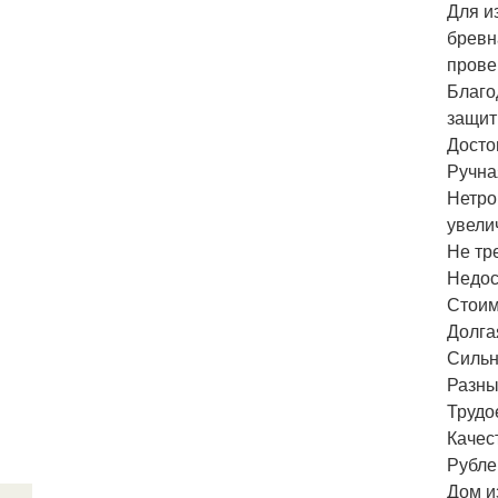
Для и
бревн
прове
Благо
защит
Досто
Ручна
Нетро
увели
Не тр
Недос
Стоим
Долгая
Сильн
Разны
Трудо
Качес
Рубле
Дом и