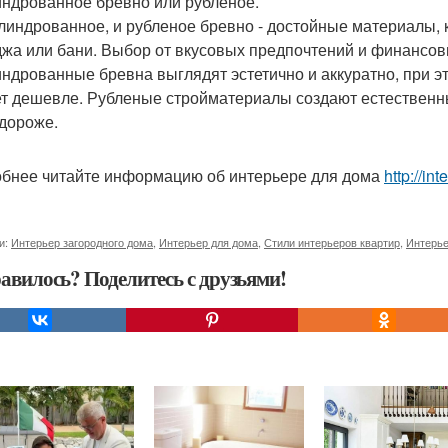
ндрованное бревно или рубленое.
линдрованное, и рубленое бревно - достойные материалы, 
джа или бани. Выбор от вкусовых предпочтений и финансов
ндрованные бревна выглядят эстетично и аккуратно, при эт
т дешевле. Рубленые стройматериалы создают естественный
 дороже.
бнее читайте информацию об интерьере для дома
http://in
и:
Интерьер загородного дома
,
Интерьер для дома
,
Стили интерьеров квартир
,
Интерье
авилось? Поделитесь с друзьями!