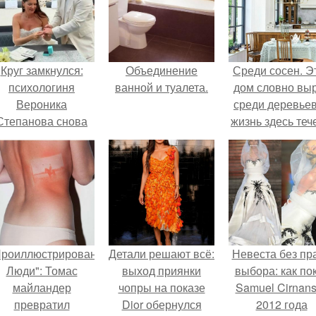
Круг замкнулся:
Объединение
Среди сосен. Э
психологиня
ванной и туалета.
дом словно вы
Вероника
среди деревьев
Степанова снова
жизнь здесь теч
вышла замуж за
собственном ри
собственного
- спокойно, бе
бывшего мужа.
спешки и лишн
шума.
Проиллюстрированные
Детали решают всё:
Невеста без пр
Люди": Томас
выход приянки
выбора: как по
майландер
чопры на показе
Samuel Cirnan
превратил
Dior обернулся
2012 года