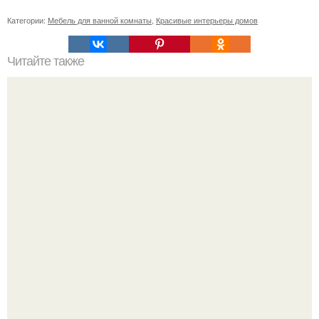
Категории:
Мебель для ванной комнаты
,
Красивые интерьеры домов
Читайте также
Сколько сохнут обои на флизелиновой основе после
поклейки. Когда высохнет клей?