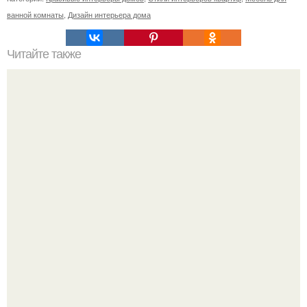
ванной комнаты
,
Дизайн интерьера дома
Читайте также
Значение картина с волками. В том случае, если вы
любите вышивать, то наверняка задумывались о том,
что означает та или иная вышитая вами картина.