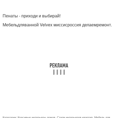
Пенаты - приходи и выбирай!
Мебельдляванной Velvex миссисроссия делаемремонт.
Категории:
Красивые интерьеры домов
,
Стили интерьеров квартир
,
Мебель для