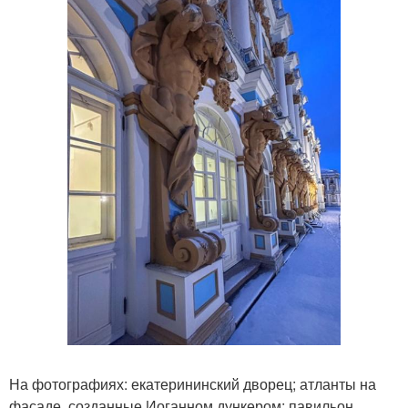
На фотографиях: екатерининский дворец; атланты на
фасаде, созданные Иоганном дункером; павильон