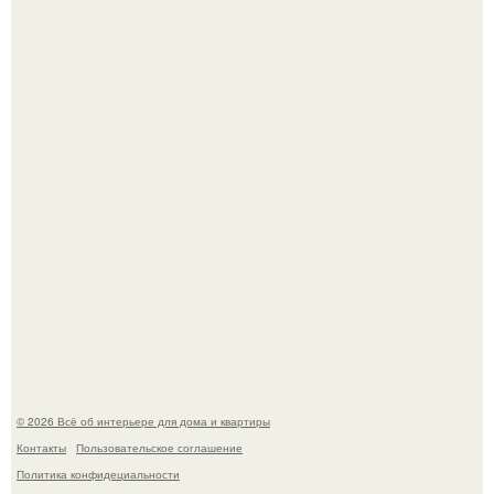
Кёнигсберг. Интерьер дома студенческого братства
"Германия".
Это жилой комплекс в Париже, в пригороде нуази - ле -
гран.
© 2026 Всё об интерьере для дома и квартиры
Контакты
Пользовательское соглашение
Политика конфидециальности