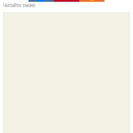
Читайте также
Ваза из бутылки. Приступаем к уроку
Визуализация квартиры в ЖК "Булычев".