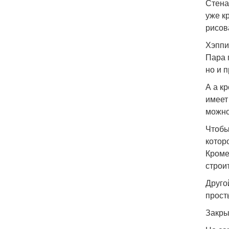
Стена
уже кр
рисов
Хэппи 
Пара 
но и 
А а к
имеет
можно
Чтобы
котор
Кроме
строи
Друго
прост
Закры