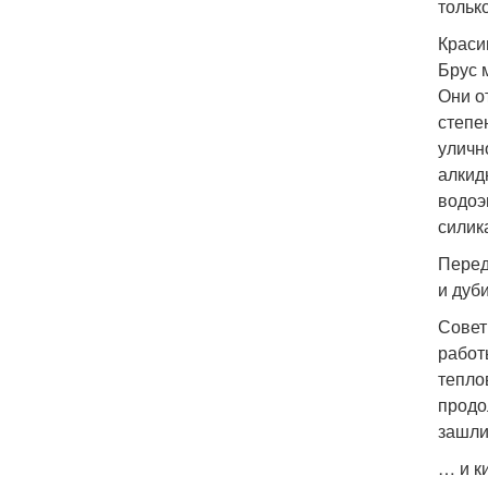
тольк
Краси
Брус 
Они о
степе
уличн
алкид
водоэ
силик
Перед
и дуб
Совет
работ
тепло
продо
зашли
… и к