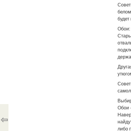
Совет
белом
будет
Обои:
Стары
отвал
подкл
держа
Друга
утюго
Совет
самол
Выбир
Обои 
Навер
⇦
найду
либо 