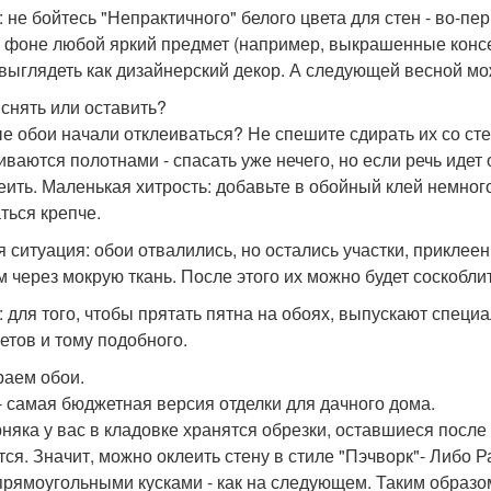
: не бойтесь "Непрактичного" белого цвета для стен - во-пе
 фоне любой яркий предмет (например, выкрашенные консе
 выглядеть как дизайнерский декор. А следующей весной мо
 снять или оставить?
е обои начали отклеиваться? Не спешите сдирать их со сте
иваются полотнами - спасать уже нечего, но если речь идет 
еить. Маленькая хитрость: добавьте в обойный клей немного 
ться крепче.
я ситуация: обои отвалились, но остались участки, приклее
м через мокрую ткань. После этого их можно будет соскоблит
: для того, чтобы прятать пятна на обоях, выпускают специа
етов и тому подобного.
аем обои.
- самая бюджетная версия отделки для дачного дома.
няка у вас в кладовке хранятся обрезки, оставшиеся после 
тся. Значит, можно оклеить стену в стиле "Пэчворк"- Либо 
прямоугольными кусками - как на следующем. Таким образо