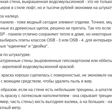
чная стена, выкрашенная водоэмульсионкой - это не тольк
ьеров в стиле лофт, но и тысячи рублей экономии на штукат
ра налицо.
 панели - тоже модный сегодня элемент отделки. Точнее, мо
нные из древесных щепок, решено не прятать. Так что если в
SP - панели отлично сохраняют тепло в доме, но некоторы
 выбирать плиты классов OSB - 3 или OSB - 4. для интерьер
ые "единичка" и "двойка".
м по штукатурке.
атуренные стены (выровненные гипсокартоном или оббиты
 - акриловой водоэмульсионной краской.
 краска хорошо сцепилась с поверхностью, не экономьте на
 с моющим средством, чтобы удалить пыль и жир.
 образом, если на стене есть небольшие трещины, а шпатле
ть краску с латексным наполнителем - она скрывает трещин
имер, часть стены) кисть выгоднее валика, а на больших - н
атный метр.