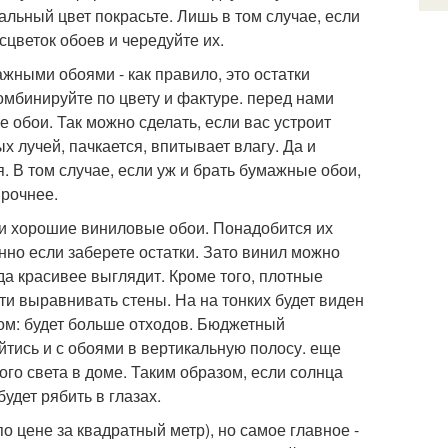
льный цвет покрасьте. Лишь в том случае, если
сцветок обоев и чередуйте их.
жными обоями - как правило, это остатки
омбинируйте по цвету и фактуре. перед нами
 обои. Так можно сделать, если вас устроит
х лучей, пачкается, впитывает влагу. Да и
я. В том случае, если уж и брать бумажные обои,
прочнее.
сти хорошие виниловые обои. Понадобится их
бенно если заберете остатки. Зато винил можно
уда красивее выглядит. Кроме того, плотные
и выравнивать стены. На на тонких будет виден
ком: будет больше отходов. Бюджетный
йтись и с обоями в вертикальную полосу. еще
ого света в доме. Таким образом, если солнца
удет рябить в глазах.
о цене за квадратный метр), но самое главное -