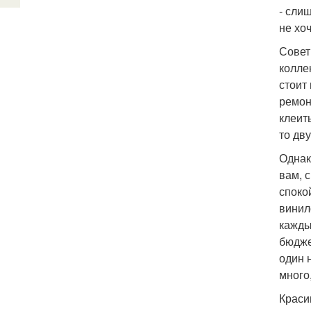
- сли
не хо
Совет
колле
стоит
ремон
клеит
то дв
Однак
вам, 
споко
винил
кажды
бюдже
один 
много
Краси