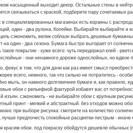
шком насыщенный выходит декор. Остальные стены в нейтра
чется связываться с краской, подберите пару сочетаемых ра
: в специализированных магазинах есть корзины с распрода
кций, один - два рулона. Копейки. Выбирайте выбирайте и к
 цель сэкономить, велик соблазн выбрать дешевые бумажные
т на один - два сезона. Бумага быстро выгорает от солнечны
ь такое покрытие - хуже всего: чуть передержал клей - рветс
ухслойные - они ненамного дороже однослойных, но вдвое 
о, фокус в том, что для дачи как раз имеет смысл приобре
скорее всего, немного, так что сильно не потратитесь - осо
йно мыть, он намного долговечнее бумаги и, как правило, к
овые обои с рельефной фактурой избавят вас от потребност
й изъян. сэкономить - не выбирайте обои с крупным рисун
тный принт - мелкий и абстрактный. без отходов можно обо
нюанс при выборе рисунка: смотрите на количество солнечн
, лучше предпочесть спокойные расцветки пестрым - иначе б
м красим обои. под покраску обойдутся дешевле обычных (п