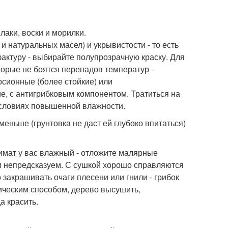
лаки, воски и морилки.
и натуральных масел) и укрывистости - то есть
фактуру - выбирайте полупрозрачную краску. Для
торые не боятся перепадов температур -
рсионные (более стойкие) или
е, с антигрибковым компонентом. Тратиться на
условиях повышенной влажности.
меньше (грунтовка не даст ей глубоко впитаться)
лимат у вас влажный - отложите малярные
ки непредсказуем. С сушкой хорошо справляются
акрашивать очаги плесени или гнили - грибок
ическим способом, дерево высушить,
а красить.