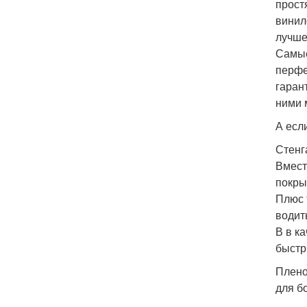
прост
винил
лучше
Самые
перфе
гаран
ними 
А есл
Стенг
Вмест
покры
Плюс 
водит
В в к
быстр
Плено
для б