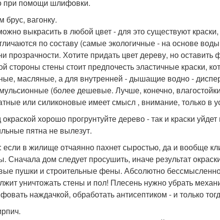
о при помощи шлифовки.
м брус, вагонку.
можно выкрасить в любой цвет - для это существуют краски, 
тличаются по составу (самые экологичные - на основе воды 
ни прозрачности. Хотите придать цвет дереву, но оставить 
ой стороны стены стоит предпочесть эластичные краски, ко
ные, масляные, а для внутренней - дышащие водно - диспе
мульсионные (более дешевые. Лучше, конечно, влагостойки
атные или силиконовые имеет смысл , внимание, только в 
 окраской хорошо прогрунтуйте дерево - так и краски уйдет 
ильные пятна не вылезут.
: если в жилище отчаянно пахнет сыростью, да и вообще к
ы. Сначала дом следует просушить, иначе результат окрас
вые пушки и строительные фены. Абсолютно бессмысленно з
лжит уничтожать стены и пол! Плесень нужно убрать механ
фовать наждачкой, обработать антисептиком - и только тогд
ирпич.