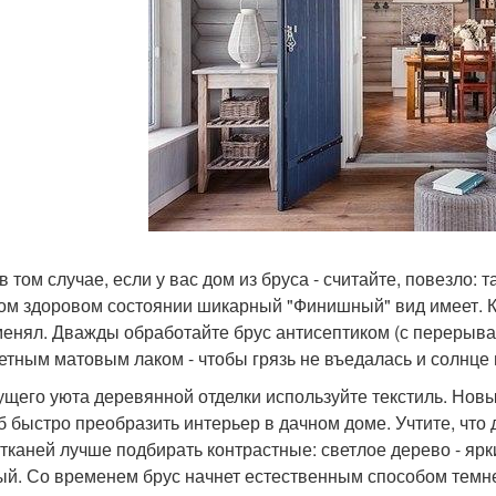
в том случае, если у вас дом из бруса - считайте, повезло:
ом здоровом состоянии шикарный "Финишный" вид имеет. К
менял. Дважды обработайте брус антисептиком (с перерывам
етным матовым лаком - чтобы грязь не въедалась и солнце 
ущего уюта деревянной отделки используйте текстиль. Нов
б быстро преобразить интерьер в дачном доме. Учтите, что
 тканей лучше подбирать контрастные: светлое дерево - ярк
ый. Со временем брус начнет естественным способом темне