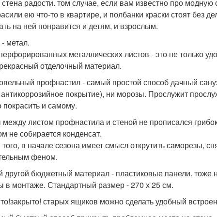
 стена радости. том случае, если вам известно про модную 
асили ею что-то в квартире, и полбанки краски стоят без де
ать на ней понравится и детям, и взрослым.
- метал.
перфорированных металлических листов - это не только удо
прекрасный отделочный материал.
ровельный профнастил - самый простой способ дачный сану
 антикоррозийное покрытие), ни морозы. Прослужит прослу
 покрасить и самому.
 между листом профнастила и стеной не прописался грибок
ом не собирается конденсат.
 того, в начале сезона имеет смысл открутить саморезы, с
тельным феном.
й другой бюджетный материал - пластиковые панели. тоже 
ы в монтаже. Стандартный размер - 270 х 25 см.
то!закрыто! старых ящиков можно сделать удобный встроен