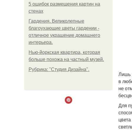
5 ошибок размещения картин на
стенах
Гардения. Великолепные
благоухающие цветы гардении -
отличное украшение домашнего
интерьера.
Нью-йоркская квартира, которая
больше похожа на частный музей.
Рубрика: "Студия Дизайна".
Лишь 
в люб
не от
бесцв
Для п
спосо
цвета
светл