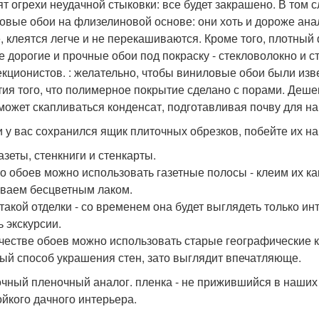
ят огрехи неудачной стыковки: все будет закрашено. В том 
овые обои на флизелиновой основе: они хоть и дороже ана
, клеятся легче и не перекашиваются. Кроме того, плотный
 дорогие и прочные обои под покраску - стекловолокно и с
кционистов. : желательно, чтобы виниловые обои были изве
тия того, что полимерное покрытие сделано с порами. Деш
может скапливаться конденсат, подготавливая почву для на
и у вас сохранился ящик плиточных обрезков, побейте их на
азеты, стенкниги и стенкарты.
о обоев можно использовать газетные полосы - клеим их к
ваем бесцветным лаком.
такой отделки - со временем она будет выглядеть только инт
ь экскурсии.
ачестве обоев можно использовать старые географические к
ый способ украшения стен, зато выглядит впечатляюще.
чный пленочный аналог. пленка - не прижившийся в наших
ойкого дачного интерьера.