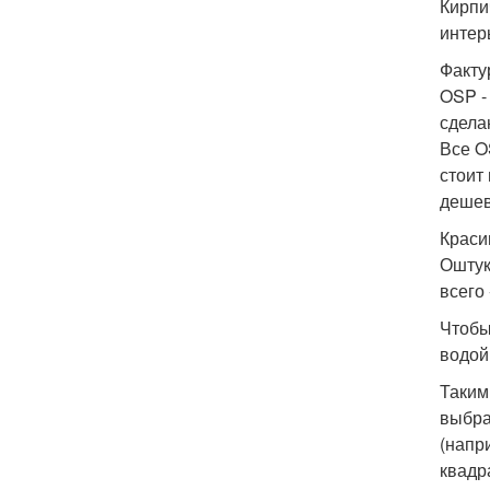
Кирпи
интер
Факту
OSP -
сдела
Все O
стоит
дешев
Краси
Оштук
всего
Чтобы
водой
Таким
выбра
(напр
квадр