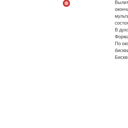
Вылит
оконч
мульт
состо
В дух
Форма
По ок
бискв
Бискв