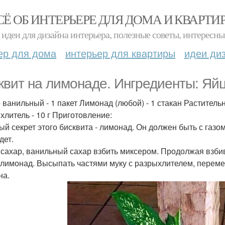
СЁ ОБ ИНТЕРЬЕРЕ ДЛЯ ДОМА И КВАРТИ
идеи для дизайна интерьера, полезные советы, интересны
ер для дома
интерьер для квартиры
идеи ди
квит на лимонаде. Ингредиенты: Яйца 
 ванильный - 1 пакет Лимонад (любой) - 1 стакан Растительно
хлитель - 10 г Приготовление:
ый секрет этого бисквита - лимонад. Он должен быть с газо
дет.
 сахар, ванильный сахар взбить миксером. Продолжая взбив
 лимонад. Высыпать частями муку с разрыхлителем, переме
на.