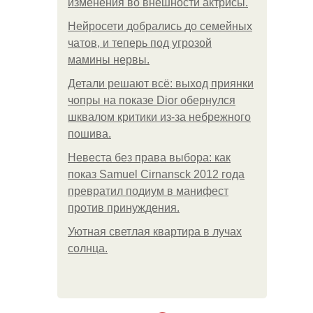
изменения во внешности актрисы.
Нейросети добрались до семейных
чатов, и теперь под угрозой
мамины нервы.
Детали решают всё: выход приянки
чопры на показе Dior обернулся
шквалом критики из-за небрежного
пошива.
Невеста без права выбора: как
показ Samuel Cirnansck 2012 года
превратил подиум в манифест
против принуждения.
Уютная светлая квартира в лучах
солнца.