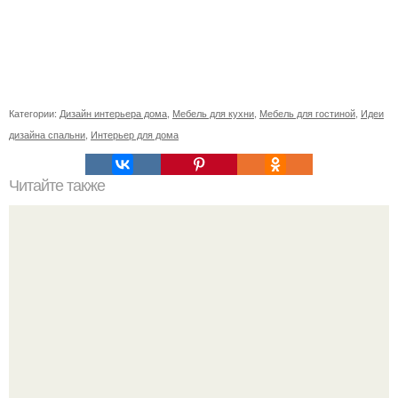
Категории:
Дизайн интерьера дома
,
Мебель для кухни
,
Мебель для гостиной
,
Идеи
дизайна спальни
,
Интерьер для дома
Читайте также
Резьба по дереву в стиле барокко. Резьба по дереву:
стилистические направления и характерные узоры.