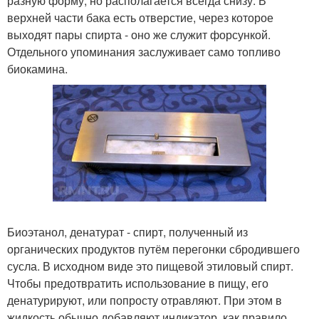
разную форму, но располагается всегда снизу. В
верхней части бака есть отверстие, через которое
выходят пары спирта - оно же служит форсункой.
Отдельного упоминания заслуживает само топливо
биокамина.
Биоэтанол, денатурат - спирт, полученный из
органических продуктов путём перегонки сбродившего
сусла. В исходном виде это пищевой этиловый спирт.
Чтобы предотвратить использование в пищу, его
денатурируют, или попросту отравляют. При этом в
жидкость обычно добавляют индикатор, как правило,