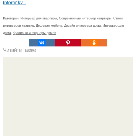
interer-kv...
Категории:
Интерьер для квартиры
,
Современный интерьер квартиры
,
Стили
интерьеров квартир
,
Дешевая мебель
,
Дизайн интерьера дома
,
Интерьер для
дома
,
Красивые интерьеры домов
Читайте также
26 вещей, убивающие женственность.