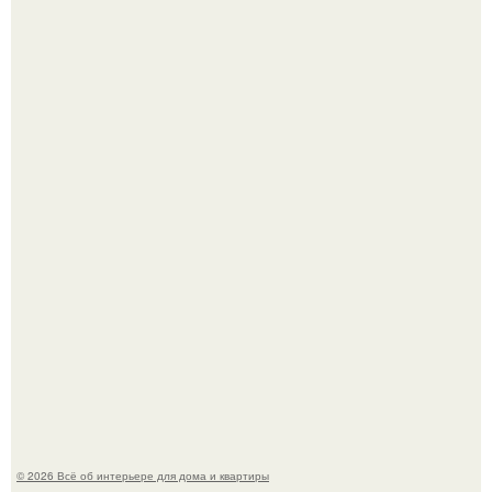
Литературная Москва. Дома - музеи писателей.
Опишите интерьер кухни в 2-3 словах.
© 2026 Всё об интерьере для дома и квартиры