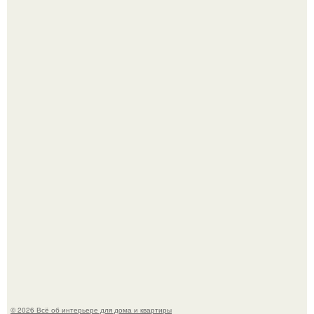
Опишите интерьер кухни в 2-3 словах.
Квартира дипломата. Дизайнер Татьяна Сорокина -
Ильина создала классический интерьер для возрастной
пары в квартире площадью 82, 5 кв.
© 2026 Всё об интерьере для дома и квартиры