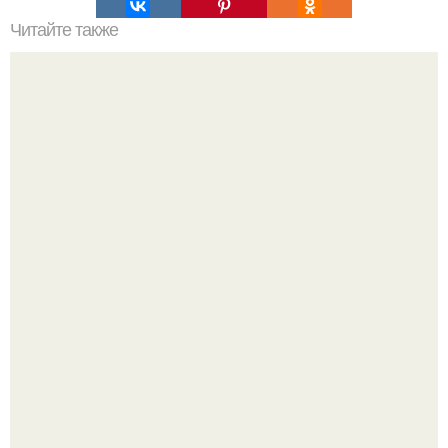
Читайте также
Мы создаем уютную гостиную своими руками.
"Проиллюстрированные Люди": Томас майландер
превратил солнечные ожоги в арт - объект.