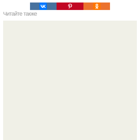
Читайте также
Скрытый карниз в натяжном потолке?
Три инструмента, которые реально связывают квартиру
в единое целое - и ни один из них не требует сносить