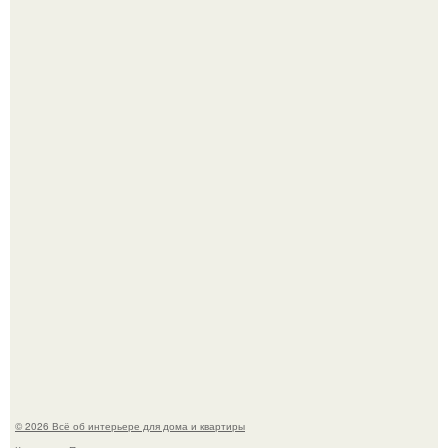
Двухкомнатная квартира в стиле сканди кинфолк и
мебелью 50-х годов в высотке на котельнической.
Кёнигсберг. Интерьер дома студенческого братства
"Германия".
© 2026 Всё об интерьере для дома и квартиры