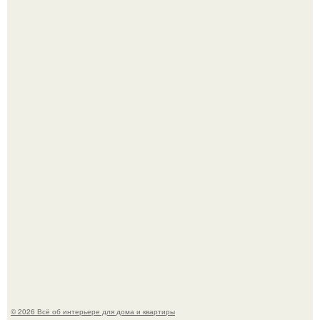
Детали решают всё: выход приянки чопры на показе Dior
обернулся шквалом критики из-за небрежного пошива.
Сокровища из Hoff.
© 2026 Всё об интерьере для дома и квартиры