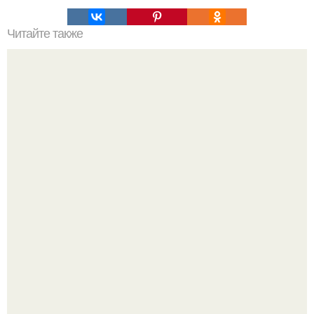
Читайте также
Когда будет первый день новолуния. Ритуалы на
НОВОЛУНИЕ. Новолуние - это первый день лунного
месяца.