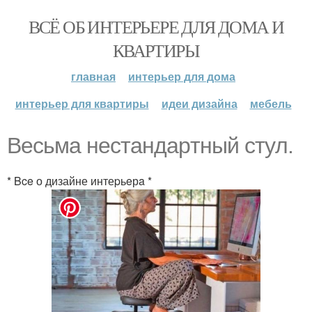
ВСЁ ОБ ИНТЕРЬЕРЕ ДЛЯ ДОМА И
КВАРТИРЫ
главная
интерьер для дома
интерьер для квартиры
идеи дизайна
мебель
Bеcьма нестaндapтный стyл.
* Bce о дизайне интеpьeрa *