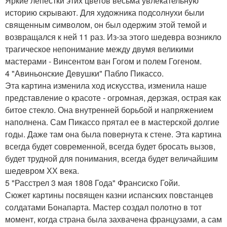
Яркие лепестки этих цветов весьма увлекательную
историю скрывают. Для художника подсолнухи были
священным символом, он был одержим этой темой и
возвращался к ней 11 раз. Из-за этого шедевра возникло
трагическое непонимание между двумя великими
мастерами - Винсентом ван Гогом и полем Гогеном.
4 "Авиньонские Девушки" Пабло Пикассо.
Эта картина изменила ход искусства, изменила наше
представление о красоте - огромная, дерзкая, острая как
битое стекло. Она внутренней борьбой и напряжением
наполнена. Сам Пикассо прятал ее в мастерской долгие
годы. Даже там она была повернута к стене. Эта картина
всегда будет современной, всегда будет бросать вызов,
будет трудной для понимания, всегда будет величайшим
шедевром ХХ века.
5 "Расстрел 3 мая 1808 Года" Франсиско Гойи.
Сюжет картины посвящен казни испанских повстанцев
солдатами Бонапарта. Мастер создал полотно в тот
момент, когда страна была захвачена французами, а сам