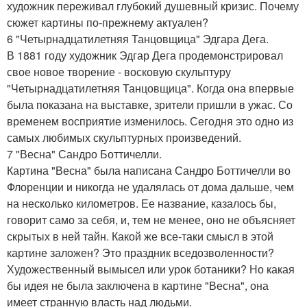
художник переживал глубокий душевный кризис. Почему
сюжет картины по-прежнему актуален?
6 "Четырнадцатилетняя Танцовщица" Эдгара Дега.
В 1881 году художник Эдгар Дега продемонстрировал
свое новое творение - восковую скульптуру
"Четырнадцатилетняя Танцовщица". Когда она впервые
была показана на выставке, зрители пришли в ужас. Со
временем восприятие изменилось. Сегодня это одно из
самых любимых скульптурных произведений.
7 "Весна" Сандро Боттичелли.
Картина "Весна" была написана Сандро Боттичелли во
Флоренции и никогда не удалялась от дома дальше, чем
на несколько километров. Ее название, казалось бы,
говорит само за себя, и, тем не менее, оно не объясняет
скрытых в ней тайн. Какой же все-таки смысл в этой
картине заложен? Это праздник вседозволенности?
Художественный вымысел или урок ботаники? Но какая
бы идея не была заключена в картине "Весна", она
имеет странную власть над людьми.