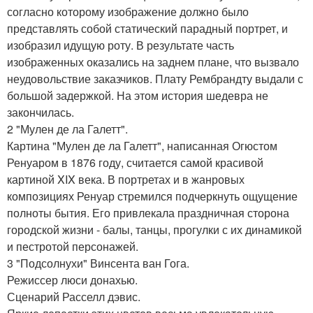
согласно которому изображение должно было
представлять собой статический парадный портрет, и
изобразил идущую роту. В результате часть
изображенных оказались на заднем плане, что вызвало
неудовольствие заказчиков. Плату Рембрандту выдали с
большой задержкой. На этом история шедевра не
закончилась.
2 "Мулен де ла Галетт".
Картина "Мулен де ла Галетт", написанная Огюстом
Ренуаром в 1876 году, считается самой красивой
картиной XIX века. В портретах и в жанровых
композициях Ренуар стремился подчеркнуть ощущение
полноты бытия. Его привлекала праздничная сторона
городской жизни - балы, танцы, прогулки с их динамикой
и пестротой персонажей.
3 "Подсолнухи" Винсента ван Гога.
Режиссер люси донахью.
Сценарий Расселл дэвис.