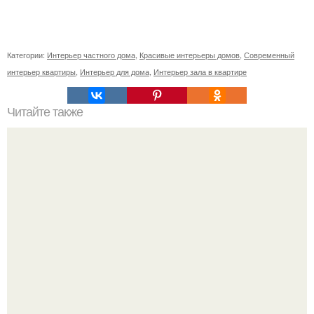
Категории:
Интерьер частного дома
,
Красивые интерьеры домов
,
Современный
интерьер квартиры
,
Интерьер для дома
,
Интерьер зала в квартире
Читайте также
Белый в качестве базового цвета в интерьере -
беспроигрышный вариант.