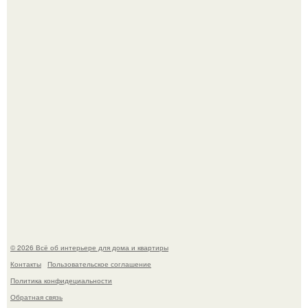
Сокровища из Hoff.
Эко - панно "Песочный Берег":
© 2026 Всё об интерьере для дома и квартиры
Контакты
Пользовательское соглашение
Политика конфидециальности
Обратная связь