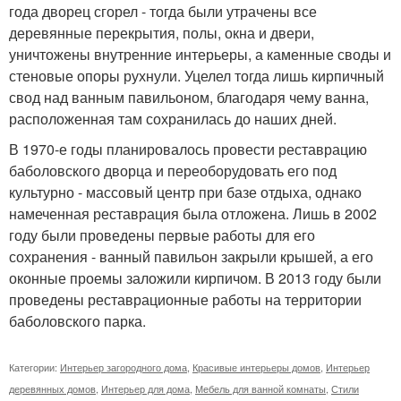
года дворец сгорел - тогда были утрачены все
деревянные перекрытия, полы, окна и двери,
уничтожены внутренние интерьеры, а каменные своды и
стеновые опоры рухнули. Уцелел тогда лишь кирпичный
свод над ванным павильоном, благодаря чему ванна,
расположенная там сохранилась до наших дней.
В 1970-е годы планировалось провести реставрацию
баболовского дворца и переоборудовать его под
культурно - массовый центр при базе отдыха, однако
намеченная реставрация была отложена. Лишь в 2002
году были проведены первые работы для его
сохранения - ванный павильон закрыли крышей, а его
оконные проемы заложили кирпичом. В 2013 году были
проведены реставрационные работы на территории
баболовского парка.
Категории:
Интерьер загородного дома
,
Красивые интерьеры домов
,
Интерьер
деревянных домов
,
Интерьер для дома
,
Мебель для ванной комнаты
,
Стили