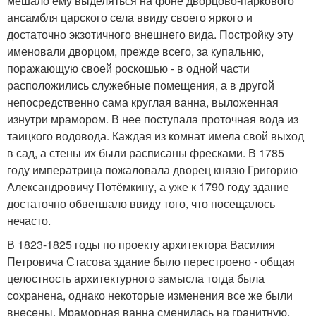
мешало ему выделяться на фоне дворцово-паркового
ансамбля царского села ввиду своего яркого и
достаточно экзотичного внешнего вида. Постройку эту
именовали дворцом, прежде всего, за купальню,
поражающую своей роскошью - в одной части
расположились служебные помещения, а в другой
непосредственно сама круглая ванна, выложенная
изнутри мрамором. В нее поступала проточная вода из
таицкого водовода. Каждая из комнат имела свой выход
в сад, а стены их были расписаны фресками. В 1785
году императрица пожаловала дворец князю Григорию
Александровичу Потёмкину, а уже к 1790 году здание
достаточно обветшало ввиду того, что посещалось
нечасто.
В 1823-1825 годы по проекту архитектора Василия
Петровича Стасова здание было перестроено - общая
целостность архитектурного замысла тогда была
сохранена, однако некоторые изменения все же были
внесены. Мраморная ванна сменилась на гранитную,