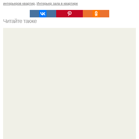
интерьеров квартир
,
Интерьер зала в квартире
Читайте также
Проект загородного дома.
Культурный код. Можно сделать красивый интерьер