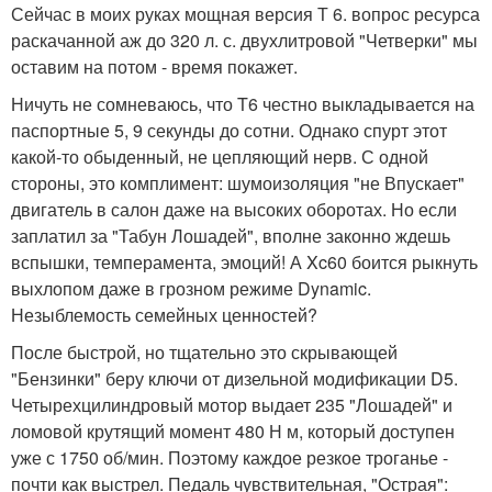
Сейчас в моих руках мощная версия Т 6. вопрос ресурса
раскачанной аж до 320 л. с. двухлитровой "Четверки" мы
оставим на потом - время покажет.
Ничуть не сомневаюсь, что T6 честно выкладывается на
паспортные 5, 9 секунды до сотни. Однако спурт этот
какой-то обыденный, не цепляющий нерв. С одной
стороны, это комплимент: шумоизоляция "не Впускает"
двигатель в салон даже на высоких оборотах. Но если
заплатил за "Табун Лошадей", вполне законно ждешь
вспышки, темперамента, эмоций! А Xc60 боится рыкнуть
выхлопом даже в грозном режиме Dynamic.
Незыблемость семейных ценностей?
После быстрой, но тщательно это скрывающей
"Бензинки" беру ключи от дизельной модификации D5.
Четырехцилиндровый мотор выдает 235 "Лошадей" и
ломовой крутящий момент 480 Н м, который доступен
уже с 1750 об/мин. Поэтому каждое резкое троганье -
почти как выстрел. Педаль чувствительная, "Острая":