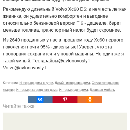
Рекомендую дизельный Volvo Xc60 D5: в нем есть легкая
живинка, он удивительно комфортен и выгоднее
относительно бензиновой версии Т 6 - дешевле, берет
меньше топлива, транспортный налог будет скромнее.
Из 2640 проданных у нас в прошлом году Xc60 первого
поколения почти 95% - дизельные! Уверен, что эта
пропорция сохранится и у новой машины. Не один же я
такой умный. Тестдрайвы@avtonovosty1
Volvo@avtonovosty1.
Категории:
Интерьер дома внутри
,
Дизайн интерьера дома
,
Стили интерьеров
квартир
,
Интерьер загородного дома
,
Интерьер для дома
,
Дешевая мебель
Читайте также