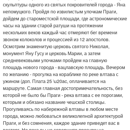
скульптуры одного из святых покровителей города - Яна
непомуцкого. Пройдя по извилистым улочкам Праги,
дойдем до староместской площади, где астрономические
часы на здании старой ратуши на протяжении
нескольких веков каждый час отмеряют бег времени
звоном колоколов и процессией из 12 апостолов.
Осмотрим знаменитую церковь святого Николая,
монумент Яну Гусу и церковь Марии, а затем
средневековыми улочками пройдем на главную
площадь нового города - вацлавскую площадь. Вечером
по желанию - прогулка на кораблике по реке влтава с
ужином (доп. Плата 25 \u20ac, оплачивается на
маршруте. Самая главная достопримечательность, без
которой не было бы Праги - река влтава с ее порогами,
которым и обязано название чешской столицы.
Прогуливаясь по набережной влтавы в любом месте
города, можно любоваться великолепной архитектурой
Праги, и без сомнения, каждое здание приведет вас в
восторг. Но пока вы не совершите прогулку на