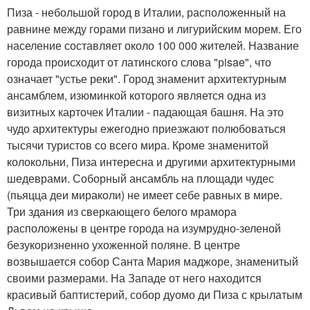
Пиза - небольшой город в Италии, расположенный на
равнине между горами пизано и лигурийским морем. Его
население составляет около 100 000 жителей. Название
города происходит от латинского слова "рisae", что
означает "устье реки". Город знаменит архитектурным
ансамблем, изюминкой которого является одна из
визитных карточек Италии - падающая башня. На это
чудо архитектуры ежегодно приезжают полюбоваться
тысячи туристов со всего мира. Кроме знаменитой
колокольни, Пиза интересна и другими архитектурными
шедеврами. Соборный ансамбль на площади чудес
(пьяцца деи мираколи) не имеет себе равных в мире.
Три здания из сверкающего белого мрамора
расположены в центре города на изумрудно-зеленой
безукоризненно ухоженной поляне. В центре
возвышается собор Санта Мария маджоре, знаменитый
своими размерами. На Западе от него находится
красивый баптистерий, собор дуомо ди Пиза с крылатым