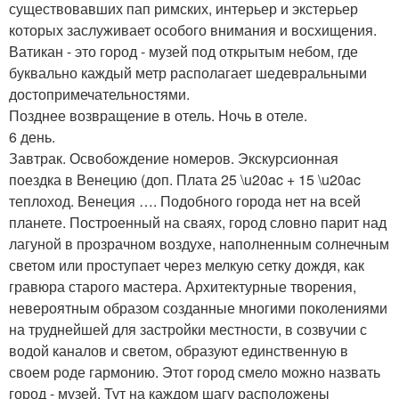
существовавших пап римских, интерьер и экстерьер
которых заслуживает особого внимания и восхищения.
Ватикан - это город - музей под открытым небом, где
буквально каждый метр располагает шедевральными
достопримечательностями.
Позднее возвращение в отель. Ночь в отеле.
6 день.
Завтрак. Освобождение номеров. Экскурсионная
поездка в Венецию (доп. Плата 25 \u20ac + 15 \u20ac
теплоход. Венеция …. Подобного города нет на всей
планете. Построенный на сваях, город словно парит над
лагуной в прозрачном воздухе, наполненным солнечным
светом или проступает через мелкую сетку дождя, как
гравюра старого мастера. Архитектурные творения,
невероятным образом созданные многими поколениями
на труднейшей для застройки местности, в созвучии с
водой каналов и светом, образуют единственную в
своем роде гармонию. Этот город смело можно назвать
город - музей. Тут на каждом шагу расположены