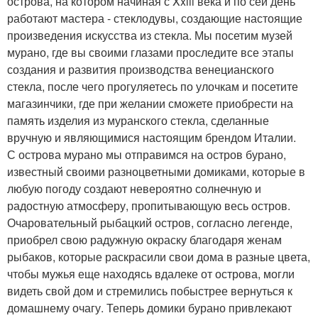
острова, на котором начиная с Xxiii века и по сей день
работают мастера - стеклодувы, создающие настоящие
произведения искусства из стекла. Мы посетим музей
мурано, где вы своими глазами проследите все этапы
создания и развития производства венецианского
стекла, после чего прогуляетесь по улочкам и посетите
магазинчики, где при желании сможете приобрести на
память изделия из муранского стекла, сделанные
вручную и являющимися настоящим брендом Италии.
С острова мурано мы отправимся на остров бурано,
известный своими разноцветными домиками, которые в
любую погоду создают невероятно солнечную и
радостную атмосферу, пропитывающую весь остров.
Очаровательный рыбацкий остров, согласно легенде,
приобрел свою радужную окраску благодаря женам
рыбаков, которые раскрасили свои дома в разные цвета,
чтобы мужья еще находясь вдалеке от острова, могли
видеть свой дом и стремились побыстрее вернуться к
домашнему очагу. Теперь домики бурано привлекают