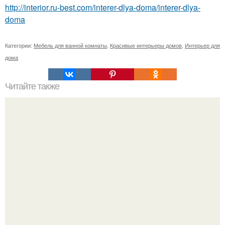
http://interior.ru-best.com/interer-dlya-doma/interer-dlya-
doma
Категории:
Мебель для ванной комнаты
,
Красивые интерьеры домов
,
Интерьер для
дома
Читайте также
Интерьер студии площадью 27 квадратных метров.