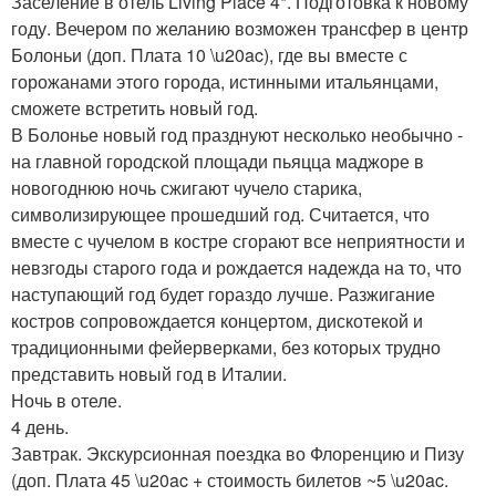
Заселение в отель Living Place 4*. Подготовка к новому
году. Вечером по желанию возможен трансфер в центр
Болоньи (доп. Плата 10 \u20ac), где вы вместе с
горожанами этого города, истинными итальянцами,
сможете встретить новый год.
В Болонье новый год празднуют несколько необычно -
на главной городской площади пьяцца маджоре в
новогоднюю ночь сжигают чучело старика,
символизирующее прошедший год. Считается, что
вместе с чучелом в костре сгорают все неприятности и
невзгоды старого года и рождается надежда на то, что
наступающий год будет гораздо лучше. Разжигание
костров сопровождается концертом, дискотекой и
традиционными фейерверками, без которых трудно
представить новый год в Италии.
Ночь в отеле.
4 день.
Завтрак. Экскурсионная поездка во Флоренцию и Пизу
(доп. Плата 45 \u20ac + стоимость билетов ~5 \u20ac.