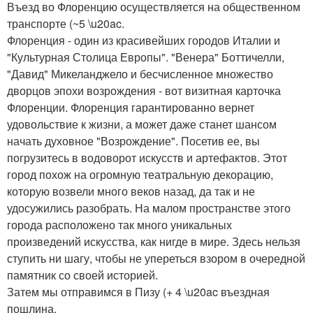
Въезд во Флоренцию осуществляется на общественном
транспорте (~5 \u20ac.
Флоренция - один из красивейших городов Италии и
"Культурная Столица Европы". "Венера" Боттичелли,
"Давид" Микеланджело и бесчисленное множество
дворцов эпохи возрождения - вот визитная карточка
Флоренции. Флоренция гарантированно вернет
удовольствие к жизни, а может даже станет шансом
начать духовное "Возрождение". Посетив ее, вы
погрузитесь в водоворот искусств и артефактов. Этот
город похож на огромную театральную декорацию,
которую возвели много веков назад, да так и не
удосужились разобрать. На малом пространстве этого
города расположено так много уникальных
произведений искусства, как нигде в мире. Здесь нельзя
ступить ни шагу, чтобы не упереться взором в очередной
памятник со своей историей.
Затем мы отправимся в Пизу (+ 4 \u20ac въездная
пошлина.