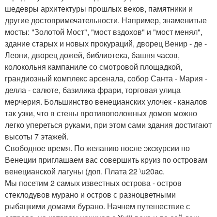
шедевры архитектуры прошлых веков, памятники и
другие достопримечательности. Например, знаменитые
мосты: "Золотой Мост", "мост вздохов" и "мост менял",
здание старых и новых прокураций, дворец Венир - де -
Леони, дворец дожей, библиотека, башня часов,
колокольня кампаниле со смотровой площадкой,
грандиозный комплекс арсенала, собор Санта - Мария -
делла - салюте, базилика фрари, торговая улица
мерчерия. Большинство венецианских улочек - каналов
так узки, что в стены противоположных домов можно
легко упереться руками, при этом сами здания достигают
высоты 7 этажей.
Свободное время. По желанию после экскурсии по
Венеции приглашаем вас совершить круиз по островам
венецианской лагуны (доп. Плата 22 \u20ac.
Мы посетим 2 самых известных острова - остров
стеклодувов мурано и остров с разноцветными
рыбацкими домами бурано. Начнем путешествие с