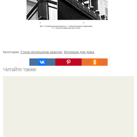
Категории:
Стили интерьеров квартир
,
Интерьер для дома
Читайте также
Еще одно мое увлечение - проекты потолком и дизайн
интерьера.