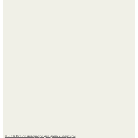
Привет всем дизайнерам интерьеров и не только!
"Проиллюстрированные Люди": Томас майландер
превратил солнечные ожоги в арт - объект.
© 2026 Всё об интерьере для дома и квартиры