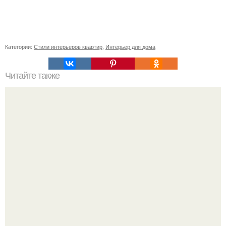
Категории:
Стили интерьеров квартир
,
Интерьер для дома
Читайте также
Оформление кабинета руководителя. Особенности
зонирования пространства в кабинете руководителя